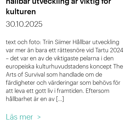
hållbar utveckling är viktig för
s
n
r
r
kulturen
ä
i
o
s
t
n
30.10.2025
p
o
t
g
e
m
text och foto: Triin Siimer Hållbar utveckling
n
i
k
var mer än bara ett rättesnöre vid Tartu 2024
i
s
a
– det var en av de viktigaste pelarna i den
n
k
europeiska kulturhuvudstadens koncept The
t
Arts of Survival som handlade om de
g
a
a
färdigheter och värderingar som behövs för
k
l
att leva ett gott liv i framtiden. Eftersom
u
hållbarhet är en av […]
y
l
s
:
Läs mer
>
t
a
K
u