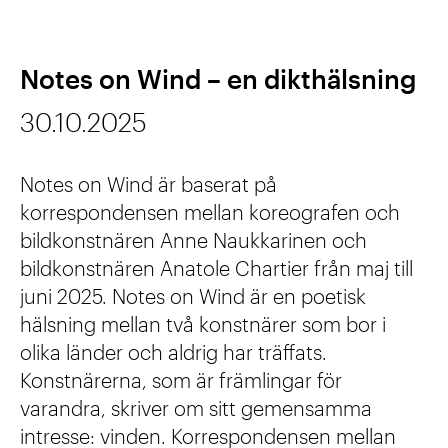
s
i
l
t
m
l
Notes on Wind – en dikthälsning
ä
o
b
d
30.10.2025
-
a
e
H
r
Notes on Wind är baserat på
r
e
r
korrespondensen mellan koreografen och
1
i
ö
bildkonstnären Anne Naukkarinen och
5
bildkonstnären Anatole Chartier från maj till
m
r
-
juni 2025. Notes on Wind är en poetisk
o
l
hälsning mellan två konstnärer som bor i
3
n
i
olika länder och aldrig har träffats.
1
e
Konstnärerna, som är främlingar för
g
.
varandra, skriver om sitt gemensamma
n
h
intresse: vinden. Korrespondensen mellan
3