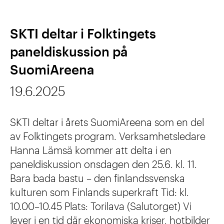
g
l
ö
e
i
SKTI deltar i Folktingets
r
n
n
paneldiskussion på
k
p
g
SuomiAreena
u
å
i
l
19.6.2025
i
k
t
n
a
SKTI deltar i årets SuomiAreena som en del
u
t
av Folktingets program. Verksamhetsledare
m
r
e
Hanna Lämsä kommer att delta i en
p
e
paneldiskussion onsdagen den 25.6. kl. 11.
r
e
n
Bara bada bastu – den finlandssvenska
n
kulturen som Finlands superkraft Tid: kl.
n
a
10.00–10.45 Plats: Torilava (Salutorget) Vi
m
lever i en tid där ekonomiska kriser, hotbilder
t