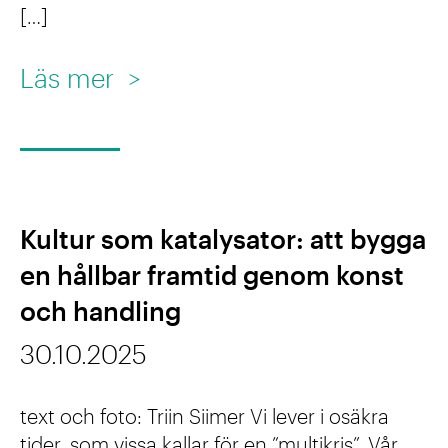
–
e
[…]
!
F
t
r
:
Läs mer
>
:
a
N
E
m
o
n
t
t
n
i
e
ö
Kultur som katalysator: att bygga
d
s
d
en hållbar framtid genom konst
e
o
v
och handling
n
n
ä
30.10.2025
m
W
n
e
i
d
text och foto: Triin Siimer Vi lever i osäkra
d
n
i
tider, som vissa kallar för en ”multikris”. Vår