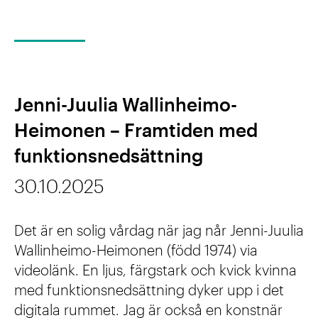
S
ö
k
i
Jenni-Juulia Wallinheimo-
n
Heimonen – Framtiden med
t
funktionsnedsättning
e
30.10.2025
r
n
Det är en solig vårdag när jag når Jenni-Juulia
a
Wallinheimo-Heimonen (född 1974) via
t
videolänk. En ljus, färgstark och kvick kvinna
med funktionsnedsättning dyker upp i det
i
digitala rummet. Jag är också en konstnär