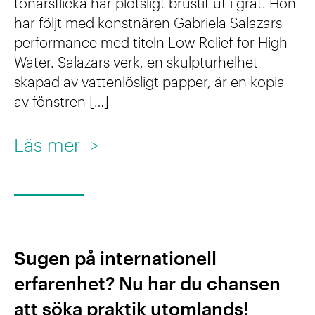
tonårsflicka har plötsligt brustit ut i gråt. Hon
t
a
å
har följt med konstnären Gabriela Salazars
i
n
performance med titeln Low Relief for High
l
d
–
Water. Salazars verk, en skulpturhelhet
l
g
skapad av vattenlösligt papper, är en kopia
e
b
av fönstren […]
e
n
a
n
n
:
Läs mer
>
r
o
y
K
u
m
t
o
t
k
y
n
v
o
p
s
e
Sugen på internationell
n
a
t
c
erfarenhet? Nu har du chansen
s
v
,
k
att söka praktik utomlands!
t
b