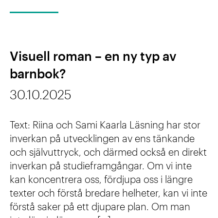
t
o
r
o
n
s
r
s
e
:
Visuell roman – en ny typ av
t
k
a
barnbok?
e
t
t
30.10.2025
n
o
t
a
r
b
Text: Riina och Sami Kaarla Läsning har stor
t
n
inverkan på utvecklingen av ens tänkande
y
t
och självuttryck, och därmed också en direkt
g
inverkan på studieframgångar. Om vi inte
ö
g
kan koncentrera oss, fördjupa oss i längre
v
texter och förstå bredare helheter, kan vi inte
a
e
förstå saker på ett djupare plan. Om man
e