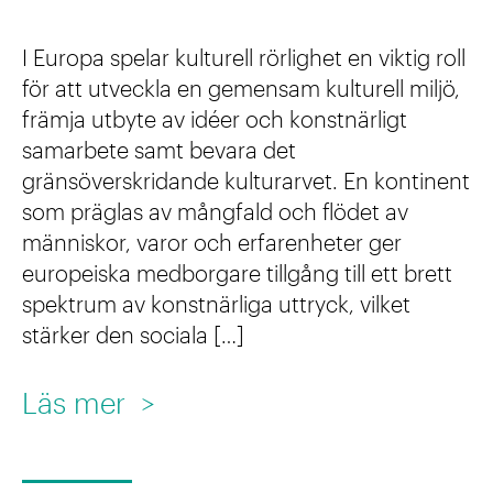
u
E
u
I Europa spelar kulturell rörlighet en viktig roll
u
l
för att utveckla en gemensam kulturell miljö,
r
i
främja utbyte av idéer och konstnärligt
o
samarbete samt bevara det
a
gränsöverskridande kulturarvet. En kontinent
p
W
som präglas av mångfald och flödet av
a
a
människor, varor och erfarenheter ger
s
europeiska medborgare tillgång till ett brett
l
h
spektrum av konstnärliga uttryck, vilket
l
stärker den sociala […]
u
i
v
n
:
Läs mer
>
u
h
H
d
e
å