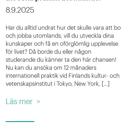
o
l
o
a
8.9.2025
m
i
c
r
s
n
Har du alltid undrat hur det skulle vara att bo
h
n
o
g
och jobba utomlands, vill du utveckla dina
h
b
r
kunskaper och få en oförglömlig upplevelse
ä
a
o
för livet? Då borde du eller någon
g
r
n
studerande du känner ta den här chansen!
k
o
v
Nu kan du ansöka om 12 månaders
d
?
c
i
internationell praktik vid Finlands kultur- och
l
vetenskapsinstitut i Tokyo, New York, […]
h
k
i
h
t
n
:
Läs mer
>
a
i
g
S
n
g
u
d
f