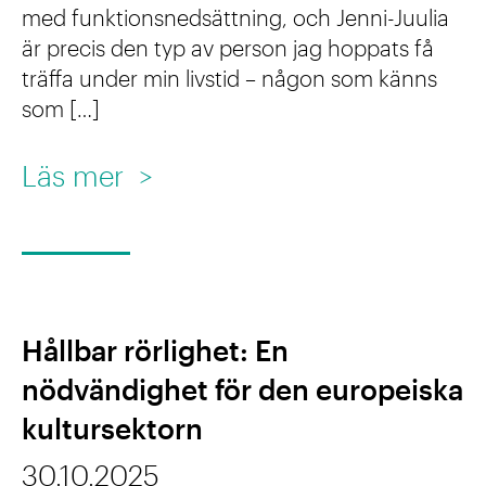
o
med funktionsnedsättning, och Jenni-Juulia
n
är precis den typ av person jag hoppats få
träffa under min livstid – någon som känns
e
som […]
l
l
:
Läs mer
>
p
J
r
e
a
n
k
n
Hållbar rörlighet: En
t
i
nödvändighet för den europeiska
i
-
kultursektorn
k
J
i
30.10.2025