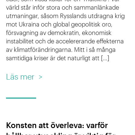
f
d
värld står inför stora och sammanlänkade
g
utmaningar, såsom Rysslands utdragna krig
u
–
h
mot Ukraina och global geopolitisk oro,
n
e
e
försvagning av demokratin, ekonomisk
k
n
t
instabilitet och de accelererande effekterna
av klimatförändringarna. Mitt i så många
t
d
f
samtidiga kriser är det naturligt att […]
i
i
ö
o
k
r
:
Läs mer
>
n
t
d
K
s
h
e
u
n
ä
n
l
e
l
e
t
Konsten att överleva: varför
d
s
u
u