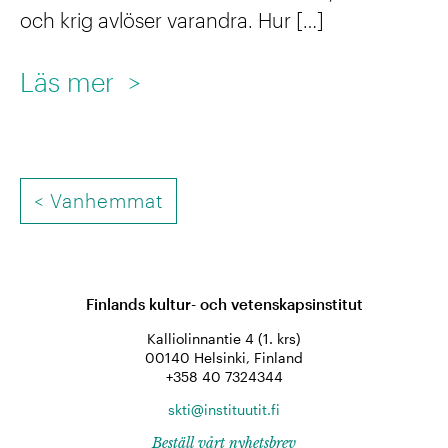
o
och krig avlöser varandra. Hur […]
i
t
o
:
Läs mer
>
k
n
S
l
e
K
i
l
T
P
m
<
Vanhemmat
l
O
I
a
e
S
d
t
T
r
e
k
S
Finlands kultur- och vetenskapsinstitut
f
l
r
N
Kalliolinnantie 4 (1. krs)
a
00140 Helsinki, Finland
t
A
i
+358 40 7324344
r
V
a
s
skti@instituutit.fi
e
I
r
e
Beställ vårt nyhetsbrev