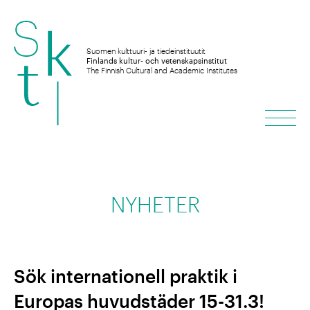
Hoppa
till
Suomen kulttuuri- ja tiedeinstituutit
Finlands kultur- och vetenskapsinstitut
The Finnish Cultural and Academic Institutes
huvudinnehåll
Men
NYHETER
Sök internationell praktik i
Europas huvudstäder 15-31.3!