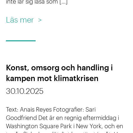
inte lär sig läsa som […]
r
n
l
h
:
Läs mer
>
e
å
V
v
l
i
a
l
s
:
b
u
v
Konst, omsorg och handling i
a
e
a
kampen mot klimatkrisen
r
l
r
30.10.2025
f
l
f
r
r
ö
Text: Anais Reyes Fotografier: Sari
a
o
Goodfriend Det är en regnig eftermiddag i
r
m
m
Washington Square Park i New York, och en
h