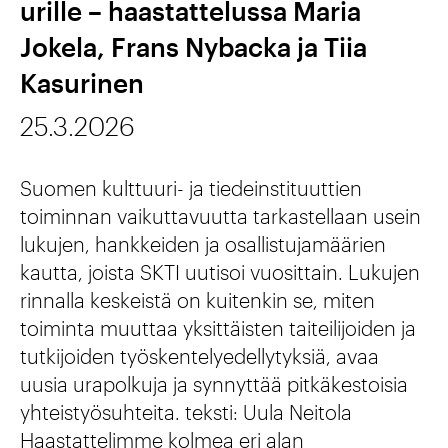
urille – haastattelussa Maria
l
0
a
o
Jokela, Frans Nybacka ja Tiia
t
2
r
t
Kasurinen
t
6
v
a
u
-
25.3.2026
i
r
u
2
t
v
Suomen kulttuuri- ja tiedeinstituuttien
r
0
s
i
toiminnan vaikuttavuutta tarkastellaan usein
i
2
e
lukujen, hankkeiden ja osallistujamäärien
t
n
9
kautta, joista SKTI uutisoi vuosittain. Lukujen
m
s
k
rinnalla keskeistä on kuitenkin se, miten
m
e
toiminta muuttaa yksittäisten taiteilijoiden ja
a
e
e
tutkijoiden työskentelyedellytyksiä, avaa
n
uusia urapolkuja ja synnyttää pitkäkestoisia
t
s
s
yhteistyösuhteita. teksti: Uula Neitola
i
t
Haastattelimme kolmea eri alan
a