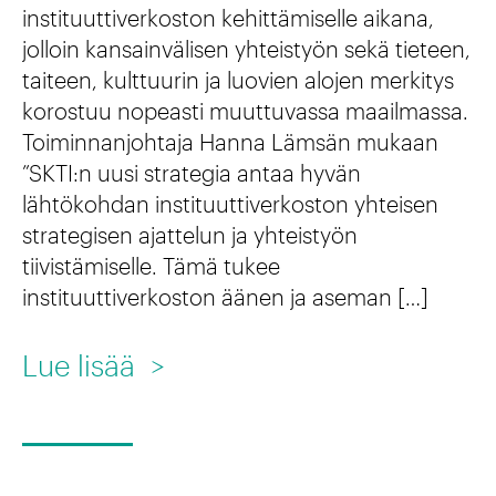
instituuttiverkoston kehittämiselle aikana,
i
jolloin kansainvälisen yhteistyön sekä tieteen,
n
taiteen, kulttuurin ja luovien alojen merkitys
n
korostuu nopeasti muuttuvassa maailmassa.
Toiminnanjohtaja Hanna Lämsän mukaan
ä
”SKTI:n uusi strategia antaa hyvän
n
lähtökohdan instituuttiverkoston yhteisen
a
strategisen ajattelun ja yhteistyön
s
tiivistämiselle. Tämä tukee
instituuttiverkoston äänen ja aseman […]
i
a
:
Lue lisää
>
n
S
t
u
u
o