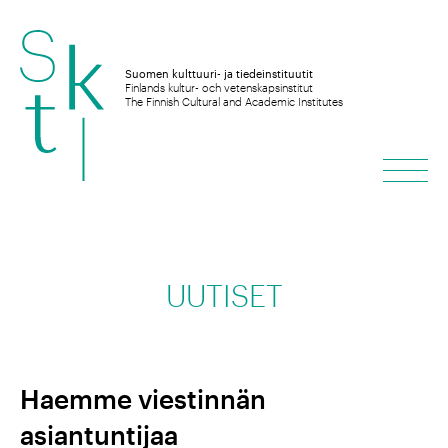
Hyppää
sisältöön
Suomen kulttuuri- ja tiedeinstituutit
Finlands kultur- och vetenskapsinstitut
The Finnish Cultural and Academic Institutes
Vali
UUTISET
Haemme viestinnän
asiantuntijaa