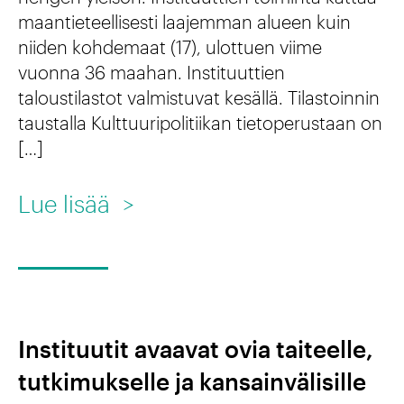
t
maantieteellisesti laajemman alueen kuin
e
n
u
niiden kohdemaat (17), ulottuen viime
n
s
vuonna 36 maahan. Instituuttien
u
k
a
taloustilastot valmistuvat kesällä. Tilastoinnin
t
i
taustalla Kulttuuripolitiikan tietoperustaan on
v
t
[…]
e
u
i
l
o
:
Lue lisää
>
v
e
s
M
e
n
i
i
r
j
l
h
k
a
l
i
o
Instituutit avaavat ovia taiteelle,
k
e
n
s
tutkimukselle ja kansainvälisille
u
2
t
t