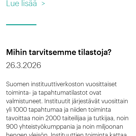
:
Lue lisää
>
a
ä
V
i
.
e
s
M
t
i
i
o
s
Mihin tarvitsemme tilastoja?
k
o
t
s
26.3.2026
m
r
i
u
a
Suomen instituuttiverkoston vuosittaiset
i
s
t
toiminta- ja tapahtumatilastot ovat
n
s
valmistuneet. Instituutit järjestävät vuosittain
e
s
yli 1000 tapahtumaa ja niiden toiminta
u
g
t
tavoittaa noin 2000 taiteilijaa ja tutkijaa, noin
o
i
900 yhteistyökumppania ja noin miljoonan
i
m
a
hengen yleisön. Instituuttien toiminta kattaa