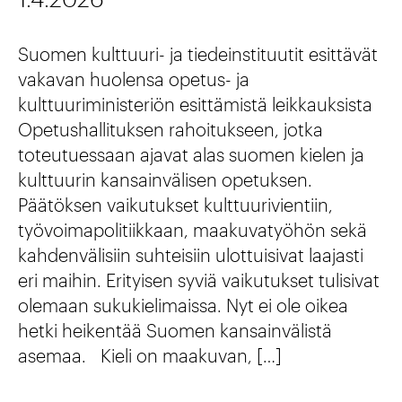
k
t
u
Suomen kulttuuri- ja tiedeinstituutit esittävät
u
i
vakavan huolensa opetus- ja
u
n
kulttuuriministeriön esittämistä leikkauksista
t
Opetushallituksen rahoitukseen, jotka
n
i
toteutuessaan ajavat alas suomen kielen ja
ä
kulttuurin kansainvälisen opetuksen.
t
k
Päätöksen vaikutukset kulttuurivientiin,
r
työvoimapolitiikkaan, maakuvatyöhön sekä
y
y
kahdenvälisiin suhteisiin ulottuisivat laajasti
v
eri maihin. Erityisen syviä vaikutukset tulisivat
j
y
olemaan sukukielimaissa. Nyt ei ole oikea
u
y
hetki heikentää Suomen kansainvälistä
l
asemaa. Kieli on maakuvan, […]
t
k
t