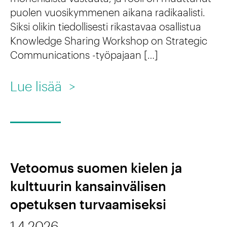
-
puolen vuosikymmenen aikana radikaalisti.
j
Siksi olikin tiedollisesti rikastavaa osallistua
a
Knowledge Sharing Workshop on Strategic
Communications -työpajaan […]
t
i
:
Lue lisää
>
e
E
d
n
e
e
i
m
Vetoomus suomen kielen ja
n
m
kulttuurin kansainvälisen
s
ä
opetuksen turvaamiseksi
t
n
i
1.4.2026