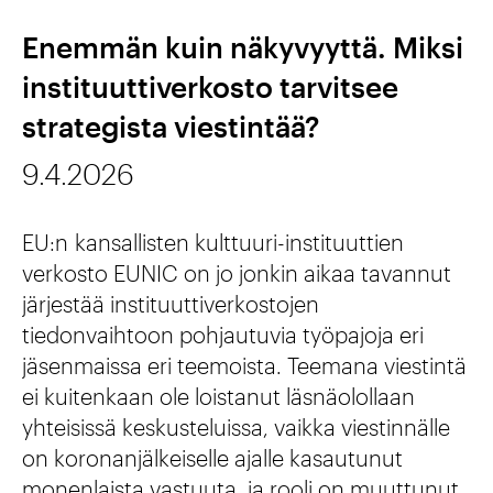
n
m
Enemmän kuin näkyvyyttä. Miksi
t
e
instituuttiverkosto tarvitsee
i
n
strategista viestintää?
j
k
a
9.4.2026
u
a
l
EU:n kansallisten kulttuuri-instituuttien
t
verkosto EUNIC on jo jonkin aikaa tavannut
t
järjestää instituuttiverkostojen
tiedonvaihtoon pohjautuvia työpajoja eri
u
jäsenmaissa eri teemoista. Teemana viestintä
u
ei kuitenkaan ole loistanut läsnäolollaan
r
yhteisissä keskusteluissa, vaikka viestinnälle
on koronanjälkeiselle ajalle kasautunut
i
monenlaista vastuuta, ja rooli on muuttunut