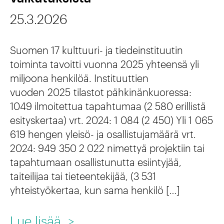
s
t
t
t
25.3.2026
i
u
i
t
k
Suomen 17 kulttuuri- ja tiedeinstituutin
n
a
s
toiminta tavoitti vuonna 2025 yhteensä yli
t
v
miljoona henkilöä. Instituuttien
e
ä
vuoden 2025 tilastot pähkinänkuoressa:
a
n
1049 ilmoitettua tapahtumaa (2 580 erillistä
ä
a
t
esityskertaa) vrt. 2024: 1 084 (2 450) Yli 1 065
?
v
u
619 hengen yleisö- ja osallistujamäärä vrt.
2024: 949 350 2 022 nimettyä projektiin tai
a
r
tapahtumaan osallistunutta esiintyjää,
t
v
taiteilijaa tai tieteentekijää, (3 531
o
a
yhteistyökertaa, kun sama henkilö […]
v
a
:
Lue lisää
>
i