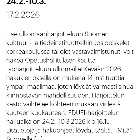
j
24.2.-10.3.
l
s
a
17.2.2026
i
t
k
h
i
a
Hae ulkomaanharjoitteluun Suomen
e
kulttuuri- ja tiedeinstituutteihin Jos opiskelet
t
n
v
korkeakoulussa tai olet vastavalmistunut, voit
u
s
hakea Opetushallituksen kautta
o
u
a
työharjoitteluun ulkomaille! Kevään 2026
s
t
hakukierroksella on mukana 14 instituuttia
i
e
ympäri maailmaa, joten löydät varmasti sinua
t
n
kiinnostavan mahdollisuuden. Harjoittelun
n
i
v
kesto vaihtelee kohteen mukaan viidestä
v
e
ä
kuuteen kuukauteen. EDUFI-harjoittelun
u
hakuaika on 24.2.–10.3.2026 klo 16.15
n
l
o
Lisätietoja ja hakuohjeet löydät täältä. Mitä?
v
i
Suomella […]