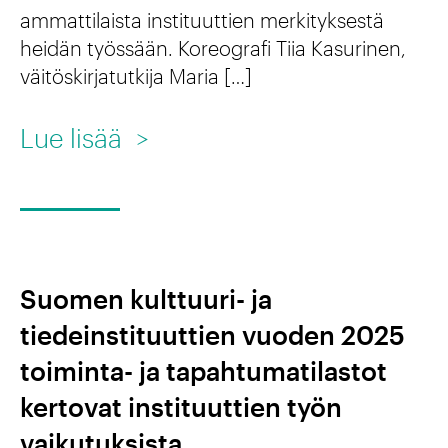
l
r
ammattilaista instituuttien merkityksestä
i
a
heidän työssään. Koreografi Tiia Kasurinen,
a
n
väitöskirjatutkija Maria […]
s
t
v
t
e
:
Lue lisää
>
ä
o
g
I
l
j
i
n
i
a
s
s
s
?
t
t
e
Suomen kulttuuri- ja
a
i
n
tiedeinstituuttien vuoden 2025
v
t
o
toiminta- ja tapahtumatilastot
i
u
p
kertovat instituuttien työn
e
u
e
vaikutuksista