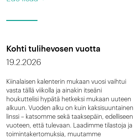
m
S
a
i
u
t
s
o
a
e
m
i
k
Kohti tulihevosen vuotta
e
t
s
19.2.2026
n
e
i
k
e
Kiinalaisen kalenterin mukaan vuosi vaihtui
u
l
vasta tällä viikolla ja ainakin itseäni
l
houkuttelisi hypätä hetkeksi mukaan uuteen
l
alkuun. Vuoden alku on kuin kaksisuuntainen
t
e
linssi – katsomme sekä taaksepäin, edelliseen
t
,
vuoteen, että tulevaan. Laadimme tilastoja ja
u
t
toimintakertomuksia, muutamme