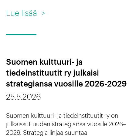
:
Lue lisää
>
H
a
e
m
Suomen kulttuuri- ja
m
tiedeinstituutit ry julkaisi
e
strategiansa vuosille 2026-2029
v
25.5.2026
i
e
Suomen kulttuuri- ja tiedeinstituutit ry on
s
julkaissut uuden strategiansa vuosille 2026–
t
2029. Strategia linjaa suuntaa