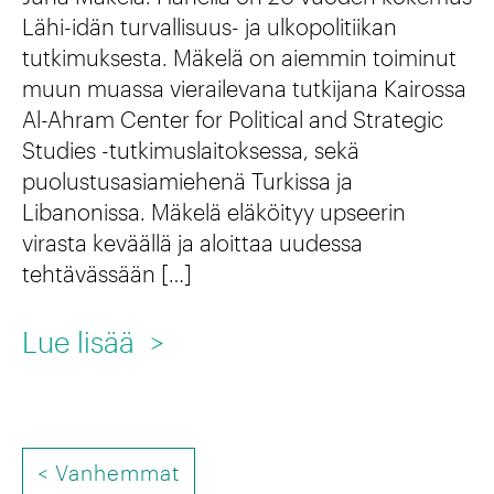
m
h
S
Lähi-idän turvallisuus- ja ulkopolitiikan
i
a
u
tutkimuksesta. Mäkelä on aiemmin toiminut
n
a
o
muun muassa vierailevana tutkijana Kairossa
t
Al-Ahram Center for Political and Strategic
s
m
Studies -tutkimuslaitoksessa, sekä
a
t
e
puolustusasiamiehenä Turkissa ja
-
a
n
Libanonissa. Mäkelä eläköityy upseerin
j
t
k
virasta keväällä ja aloittaa uudessa
tehtävässään […]
a
t
u
t
e
l
:
Lue lisää
>
a
l
t
J
p
u
t
u
a
s
u
h
P
h
<
Vanhemmat
s
u