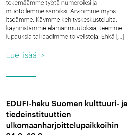
tekemäämme työtä numeroiksi ja
u
u
muotoilemme sanoiksi. Arvioimme myös
r
t
itseämme. Käymme kehityskeskusteluita,
i
k
käynnistämme elämänmuutoksia, teemme
-
lupauksia tai laadimme toivelistoja. Ehkä […]
i
j
m
:
Lue lisää
>
a
u
K
t
k
o
i
s
h
e
e
t
d
l
EDUFI-haku Suomen kulttuuri- ja
i
e
l
tiedeinstituuttien
t
i
e
ulkomaanharjoittelupaikkoihin
u
n