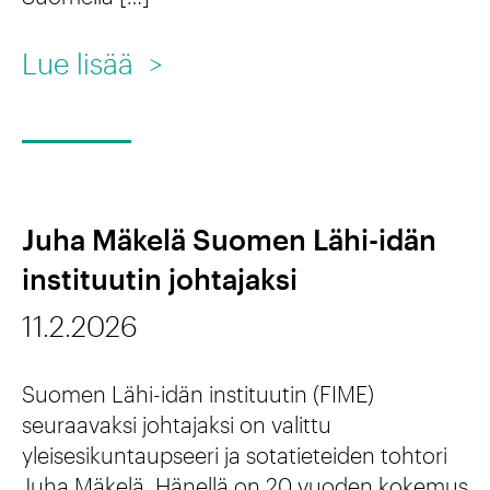
t
u
s
t
o
i
:
Lue lisää
>
a
d
l
E
e
l
D
n
e
U
2
u
F
Juha Mäkelä Suomen Lähi-idän
0
r
I
instituutin johtajaksi
2
i
-
11.2.2026
5
l
h
t
l
a
Suomen Lähi-idän instituutin (FIME)
o
e
k
seuraavaksi johtajaksi on valittu
i
–
u
yleisesikuntaupseeri ja sotatieteiden tohtori
Juha Mäkelä. Hänellä on 20 vuoden kokemus