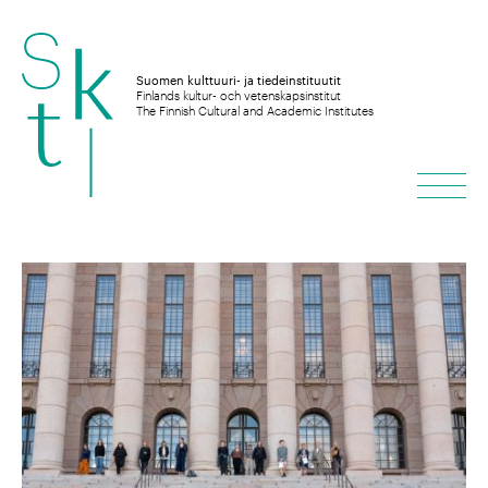
Hyppää
sisältöön
Suomen kulttuuri- ja tiedeinstituutit
Finlands kultur- och vetenskapsinstitut
The Finnish Cultural and Academic Institutes
Vali