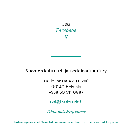
Jaa
Facebook
X
Suomen kulttuuri- ja tiedeinstituutit ry
Kalliolinnantie 4 (1. krs)
00140 Helsinki
+358 50 511 0887
skti@instituutit.fi
Tilaa uutiskirjeemme
Tietosuojaseloste
|
Saavutettavuusseloste
|
Instituuttien avoimet työpaikat