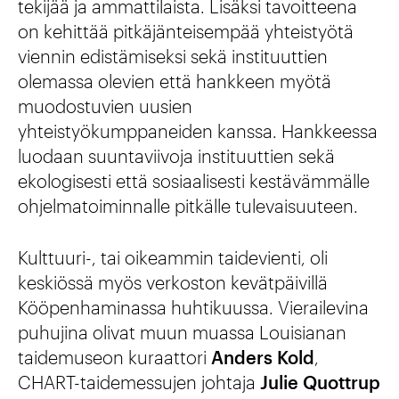
tekijää ja ammattilaista. Lisäksi tavoitteena
on kehittää pitkäjänteisempää yhteistyötä
viennin edistämiseksi sekä instituuttien
olemassa olevien että hankkeen myötä
muodostuvien uusien
yhteistyökumppaneiden kanssa. Hankkeessa
luodaan suuntaviivoja instituuttien sekä
ekologisesti että sosiaalisesti kestävämmälle
ohjelmatoiminnalle pitkälle tulevaisuuteen.
Kulttuuri-, tai oikeammin taidevienti, oli
keskiössä myös verkoston kevätpäivillä
Kööpenhaminassa huhtikuussa. Vierailevina
puhujina olivat muun muassa Louisianan
taidemuseon kuraattori
Anders Kold
,
CHART-taidemessujen johtaja
Julie Quottrup