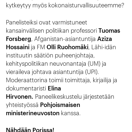
kytkeytyy myös kokonaisturvallisuuteemme?
Panelisteiksi ovat varmistuneet
kansainvälisen politiikan professori
Tuomas
Forsberg
, Afganistan-asiantuntija
Aziza
Hossaini
ja FM
Olli Ruohomäki
, Lähi-idän
instituutin säätiön puheenjohtaja,
kehityspolitiikan neuvonantaja (UM) ja
vieraileva johtava asiantuntija (UPI).
Moderaattorina toimii toimittaja, kirjailija ja
dokumentaristi
Elina
Hirvonen.
Paneelikeskustelu järjestetään
yhteistyössä
Pohjoismaisen
ministerineuvoston
kanssa.
Nähdään Porissa!