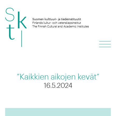
Hyppää
sisältöön
Suomen kulttuuri- ja tiedeinstituutit
Finlands kultur- och vetenskapsinstitut
The Finnish Cultural and Academic Institutes
Vali
”Kaikkien aikojen kevät”
16.5.2024