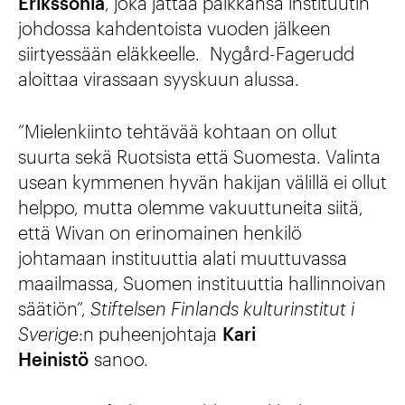
Erikssonia
, joka jättää paikkansa instituutin
johdossa kahdentoista vuoden jälkeen
siirtyessään eläkkeelle. Nygård-Fagerudd
aloittaa virassaan syyskuun alussa.
”Mielenkiinto tehtävää kohtaan on ollut
suurta sekä Ruotsista että Suomesta. Valinta
usean kymmenen hyvän hakijan välillä ei ollut
helppo, mutta olemme vakuuttuneita siitä,
että Wivan on erinomainen henkilö
johtamaan instituuttia alati muuttuvassa
maailmassa, Suomen instituuttia hallinnoivan
säätiön”,
Stiftelsen Finlands kulturinstitut i
Sverige
:n puheenjohtaja
Kari
Heinistö
sanoo.