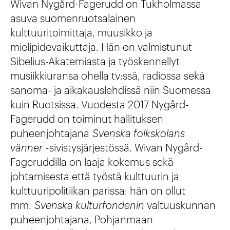
Wivan Nygård-Fagerudd on Tukholmassa
asuva suomenruotsalainen
kulttuuritoimittaja, muusikko ja
mielipidevaikuttaja. Hän on valmistunut
Sibelius-Akatemiasta ja työskennellyt
musiikkiuransa ohella tv:ssä, radiossa sekä
sanoma- ja aikakauslehdissä niin Suomessa
kuin Ruotsissa. Vuodesta 2017 Nygård-
Fagerudd on toiminut hallituksen
puheenjohtajana
Svenska folkskolans
vänner
-sivistysjärjestössä. Wivan Nygård-
Fageruddilla on laaja kokemus sekä
johtamisesta että työstä kulttuurin ja
kulttuuripolitiikan parissa: hän on ollut
mm.
Svenska kulturfondenin
valtuuskunnan
puheenjohtajana, Pohjanmaan