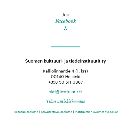
Jaa
Facebook
X
Suomen kulttuuri- ja tiedeinstituutit ry
Kalliolinnantie 4 (1. krs)
00140 Helsinki
+358 50 511 0887
skti@instituutit.fi
Tilaa uutiskirjeemme
Tietosuojaseloste
|
Saavutettavuusseloste
|
Instituuttien avoimet työpaikat