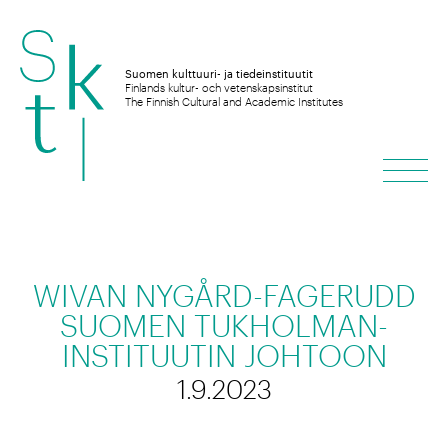
Hyppää
sisältöön
Suomen kulttuuri- ja tiedeinstituutit
Finlands kultur- och vetenskapsinstitut
The Finnish Cultural and Academic Institutes
Vali
WIVAN NYGÅRD-FAGERUDD
SUOMEN TUKHOLMAN-
INSTITUUTIN JOHTOON
1.9.2023