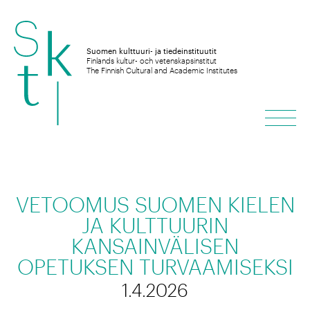
Hyppää
sisältöön
Suomen kulttuuri- ja tiedeinstituutit
Finlands kultur- och vetenskapsinstitut
The Finnish Cultural and Academic Institutes
Vali
VETOOMUS SUOMEN KIELEN
JA KULTTUURIN
KANSAINVÄLISEN
OPETUKSEN TURVAAMISEKSI
1.4.2026