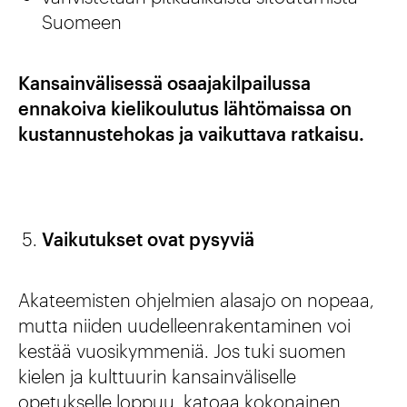
Suomeen
Kansainvälisessä osaajakilpailussa
ennakoiva kielikoulutus lähtömaissa on
kustannustehokas ja vaikuttava ratkaisu.
Vaikutukset ovat pysyviä
Akateemisten ohjelmien alasajo on nopeaa,
mutta niiden uudelleenrakentaminen voi
kestää vuosikymmeniä. Jos tuki suomen
kielen ja kulttuurin kansainväliselle
opetukselle loppuu, katoaa kokonainen