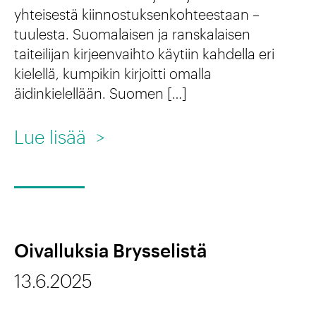
e
2
yhteisestä kiinnostuksenkohteestaan –
l
tuulesta. Suomalaisen ja ranskalaisen
h
8
y
taiteilijan kirjeenvaihto käytiin kahdella eri
i
.
s
kielellä, kumpikin kirjoitti omalla
t
8
äidinkielellään. Suomen […]
a
y
.
a
:
Lue lisää
>
s
t
N
o
t
o
n
o
t
t
r
e
ä
Oivalluksia Brysselistä
i
s
r
n
13.6.2025
o
k
a
n