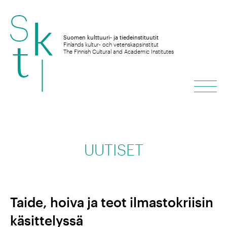
Hyppää
sisältöön
Suomen kulttuuri- ja tiedeinstituutit
Finlands kultur- och vetenskapsinstitut
The Finnish Cultural and Academic Institutes
Vali
UUTISET
Taide, hoiva ja teot ilmastokriisin
käsittelyssä