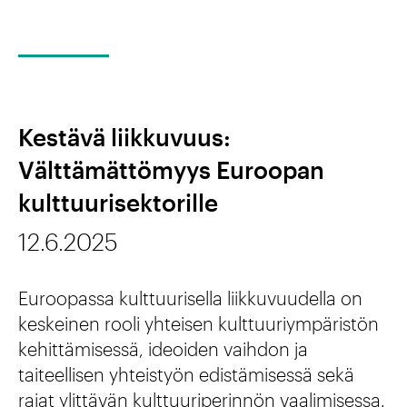
e
v
l
O
v
e
e
i
a
h
v
i
d
a
s
Kestävä liikkuvuus:
y
l
u
Välttämättömyys Euroopan
s
l
u
kulttuurisektorille
u
d
12.6.2025
k
e
s
n
Euroopassa kulttuurisella liikkuvuudella on
i
keskeinen rooli yhteisen kulttuuriympäristön
r
a
kehittämisessä, ideoiden vaihdon ja
a
taiteellisen yhteistyön edistämisessä sekä
B
k
rajat ylittävän kulttuuriperinnön vaalimisessa.