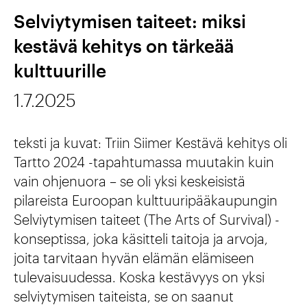
u
m
e
Selviytymisen taiteet: miksi
s
e
n
kestävä kehitys on tärkeää
i
n
u
kulttuurille
m
k
l
1.7.2025
u
u
k
o
l
o
teksti ja kuvat: Triin Siimer Kestävä kehitys oli
t
t
Tartto 2024 -tapahtumassa muutakin kuin
m
o
t
vain ohjenuora – se oli yksi keskeisistä
a
pilareista Euroopan kulttuuripääkaupungin
?
u
a
Selviytymisen taiteet (The Arts of Survival) -
u
n
konseptissa, joka käsitteli taitoja ja arvoja,
r
joita tarvitaan hyvän elämän elämiseen
h
tulevaisuudessa. Koska kestävyys on yksi
i
a
selviytymisen taiteista, se on saanut
-