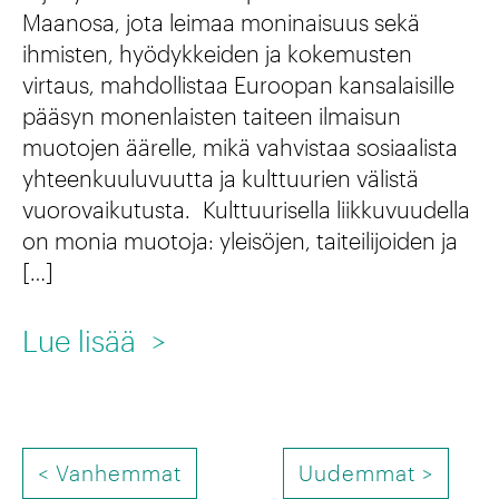
r
e
Maanosa, jota leimaa moninaisuus sekä
y
ihmisten, hyödykkeiden ja kokemusten
n
virtaus, mahdollistaa Euroopan kansalaisille
s
t
pääsyn monenlaisten taiteen ilmaisun
s
a
muotojen äärelle, mikä vahvistaa sosiaalista
e
yhteenkuuluvuutta ja kulttuurien välistä
m
l
vuorovaikutusta. Kulttuurisella liikkuvuudella
i
on monia muotoja: yleisöjen, taiteilijoiden ja
i
n
[…]
s
e
t
:
Lue lisää
>
n
ä
K
t
e
a
s
P
i
<
Vanhemmat
Uudemmat
>
O