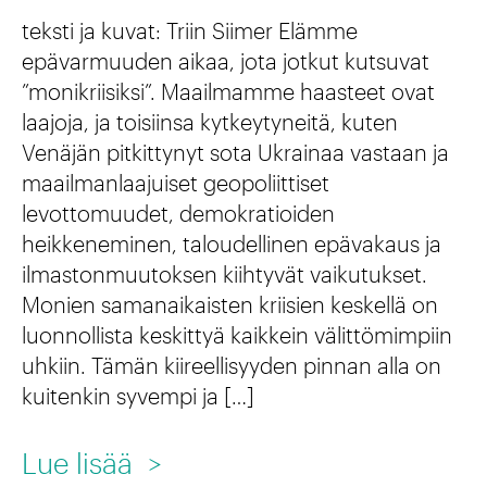
i
t
k
teksti ja kuvat: Triin Siimer Elämme
s
u
epävarmuuden aikaa, jota jotkut kutsuvat
o
e
”monikriisiksi”. Maailmamme haasteet ovat
u
i
laajoja, ja toisiinsa kytkeytyneitä, kuten
n
t
h
Venäjän pitkittynyt sota Ukrainaa vastaan ja
t
i
maailmanlaajuiset geopoliittiset
i
a
t
levottomuudet, demokratioiden
n
heikkeneminen, taloudellinen epävakaus ja
i
E
1
ilmastonmuutoksen kiihtyvät vaikutukset.
t
u
6
Monien samanaikaisten kriisien keskellä on
e
r
luonnollista keskittyä kaikkein välittömimpiin
.
e
uhkiin. Tämän kiireellisyyden pinnan alla on
o
-
kuitenkin syvempi ja […]
t
o
3
:
p
0
:
Lue lisää
>
m