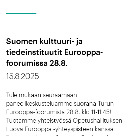
V
t
i
t
s
u
u
u
Suomen kulttuuri- ja
a
r
tiedeinstituutit Eurooppa-
l
i
foorumissa 28.8.
n
-
15.8.2025
o
j
v
a
Tule mukaan seuraamaan
e
paneelikeskusteluamme suorana Turun
t
l
Eurooppa-foorumista 28.8. klo 11-11.45!
i
Tuotamme yhteistyössä Opetushallituksen
–
e
Luova Eurooppa -yhteyspisteen kanssa
l