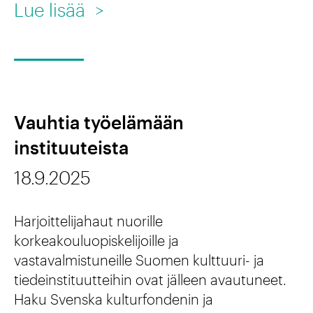
:
Lue lisää
>
T
a
i
d
Vauhtia työelämään
e
instituuteista
,
18.9.2025
h
o
Harjoittelijahaut nuorille
i
korkeakouluopiskelijoille ja
v
vastavalmistuneille Suomen kulttuuri- ja
tiedeinstituutteihin ovat jälleen avautuneet.
a
Haku Svenska kulturfondenin ja
j