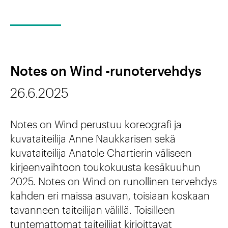
p
.
K
i
a
9
u
k
-
.
l
s
f
t
Notes on Wind -runotervehdys
i
o
t
k
o
26.6.2025
u
e
r
u
Notes on Wind perustuu koreografi ja
s
u
r
kuvataiteilija Anne Naukkarisen sekä
t
m
i
kuvataiteilija Anatole Chartierin väliseen
ä
i
kirjeenvaihtoon toukokuusta kesäkuuhun
k
v
2025. Notes on Wind on runollinen tervehdys
s
a
kahden eri maissa asuvan, toisiaan koskaan
ä
s
t
tavanneen taiteilijan välillä. Toisilleen
k
a
tuntemattomat taiteilijat kirjoittavat
a