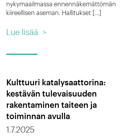
r
nykymaailmassa ennennäkemättömän
j
kiireellisen aseman. Hallitukset […]
j
a
o
:
Lue lisää
>
t
i
S
i
t
e
e
t
l
d
e
v
e
l
Kulttuuri katalysaattorina:
i
i
u
kestävän tulevaisuuden
y
n
p
rakentaminen taiteen ja
t
s
a
toiminnan avulla
y
t
i
1.7.2025
m
i
k