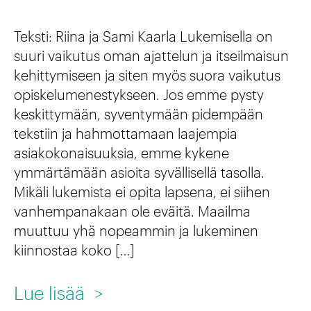
h
s
a
Teksti: Riina ja Sami Kaarla Lukemisella on
t
k
suuri vaikutus oman ajattelun ja itseilmaisun
a
u
kehittymiseen ja siten myös suora vaikutus
opiskelumenestykseen. Jos emme pysty
S
keskittymään, syventymään pidempään
u
tekstiin ja hahmottamaan laajempia
o
asiakokonaisuuksia, emme kykene
ymmärtämään asioita syvällisellä tasolla.
m
Mikäli lukemista ei opita lapsena, ei siihen
e
vanhempanakaan ole eväitä. Maailma
n
muuttuu yhä nopeammin ja lukeminen
k
kiinnostaa koko […]
u
:
Lue lisää
>
l