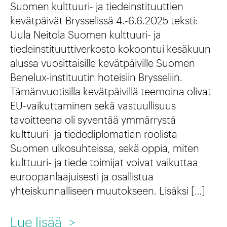
e
Suomen kulttuuri- ja tiedeinstituuttien
:
W
ä
kevätpäivät Brysselissä 4.-6.6.2025 teksti:
k
i
Uula Neitola Suomen kulttuuri- ja
ä
e
tiedeinstituuttiverkosto kokoontui kesäkuun
n
k
s
alussa vuosittaisille kevätpäiville Suomen
d
u
Benelux-instituutin hoteisiin Brysseliin.
t
-
l
Tämänvuotisilla kevätpäivillä teemoina olivat
ä
EU-vaikuttaminen sekä vastuullisuus
r
t
v
tavoitteena oli syventää ymmärrystä
u
t
kulttuuri- ja tiedediplomatian roolista
ä
n
u
Suomen ulkosuhteissa, sekä oppia, miten
n
o
kulttuuri- ja tiede toimijat voivat vaikuttaa
u
t
euroopanlaajuisesti ja osallistua
t
r
u
yhteiskunnalliseen muutokseen. Lisäksi […]
e
i
l
r
l
:
Lue lisää
>