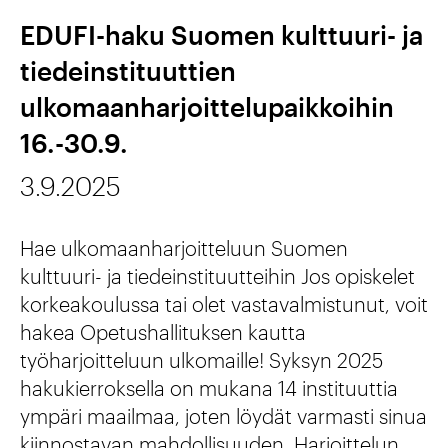
k
h
EDUFI-haku Suomen kulttuuri- ja
r
t
tiedeinstituuttien
i
i
ulkomaanharjoittelupaikkoihin
i
a
16.-30.9.
s
t
3.9.2025
i
y
n
ö
Hae ulkomaanharjoitteluun Suomen
k
e
kulttuuri- ja tiedeinstituutteihin Jos opiskelet
ä
l
korkeakoulussa tai olet vastavalmistunut, voit
hakea Opetushallituksen kautta
s
ä
työharjoitteluun ulkomaille! Syksyn 2025
i
m
hakukierroksella on mukana 14 instituuttia
t
ä
ympäri maailmaa, joten löydät varmasti sinua
kiinnostavan mahdollisuuden. Harjoittelun