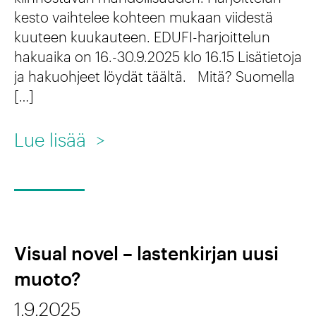
t
ä
kesto vaihtelee kohteen mukaan viidestä
e
n
kuuteen kuukauteen. EDUFI-harjoittelun
l
i
hakuaika on 16.-30.9.2025 klo 16.15 Lisätietoja
y
n
ja hakuohjeet löydät täältä. Mitä? Suomella
[…]
s
s
s
t
:
Lue lisää
>
ä
i
E
t
D
u
U
u
F
Visual novel – lastenkirjan uusi
t
I
muoto?
e
-
i
1.9.2025