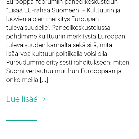
d
Eurooppa-foorumiin paneelikeskustelun
a
”Lisää EU-rahaa Suomeen! – Kulttuurin ja
e
luovien alojen merkitys Euroopan
s
i
tulevaisuudelle”. Paneelikeskustelussa
t
n
pohdimme kulttuurin merkitystä Euroopan
e
tulevaisuuden kannalta sekä sitä, mitä
s
n
lisäarvoa kulttuuripolitiikalla voisi olla.
t
Pureudumme erityisesti rahoitukseen: miten
k
i
Suomi vertautuu muuhun Eurooppaan ja
i
t
onko meillä […]
r
u
j
:
Lue lisää
>
u
a
S
t
n
u
t
u
o
i