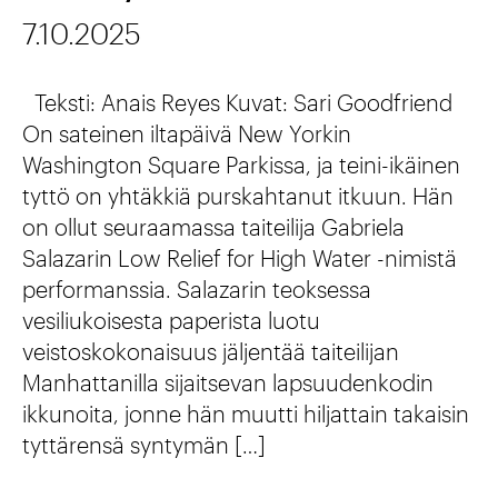
7.10.2025
Teksti: Anais Reyes Kuvat: Sari Goodfriend
On sateinen iltapäivä New Yorkin
Washington Square Parkissa, ja teini-ikäinen
tyttö on yhtäkkiä purskahtanut itkuun. Hän
on ollut seuraamassa taiteilija Gabriela
Salazarin Low Relief for High Water -nimistä
performanssia. Salazarin teoksessa
vesiliukoisesta paperista luotu
veistoskokonaisuus jäljentää taiteilijan
Manhattanilla sijaitsevan lapsuudenkodin
ikkunoita, jonne hän muutti hiljattain takaisin
tyttärensä syntymän […]