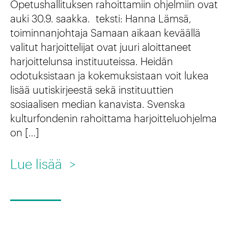
Opetushallituksen rahoittamiin ohjelmiin ovat
a
auki 30.9. saakka. teksti: Hanna Lämsä,
toiminnanjohtaja Samaan aikaan keväällä
t
valitut harjoittelijat ovat juuri aloittaneet
e
harjoittelunsa instituuteissa. Heidän
o
odotuksistaan ja kokemuksistaan voit lukea
t
lisää uutiskirjeestä sekä instituuttien
sosiaalisen median kanavista. Svenska
i
kulturfondenin rahoittama harjoitteluohjelma
l
on […]
m
a
:
Lue lisää
>
s
V
t
a
o
u