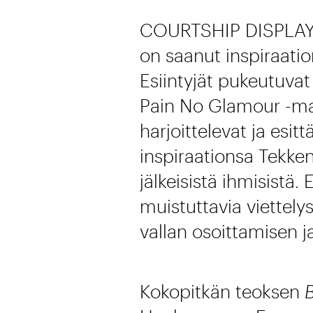
COURTSHIP DISPLAY (
on saanut inspiraation
Esiintyjät pukeutuva
Pain No Glamour -mall
harjoittelevat ja esit
inspiraationsa Tekken 
jälkeisistä ihmisistä.
muistuttavia viettelys
vallan osoittamisen j
Kokopitkän teoksen
B