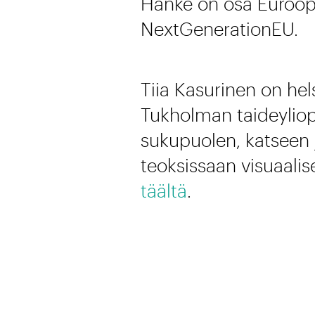
Hanke on osa Euroop
NextGenerationEU.
Tiia Kasurinen on hels
Tukholman taideyliop
sukupuolen, katseen ja
teoksissaan visuaali
täältä
.