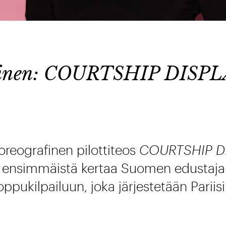
rinen: COURTSHIP DISPL
oreografinen pilottiteos
COURTSHIP DI
u ensimmäistä kertaa Suomen edustaj
oppukilpailuun, joka järjestetään Pariisi