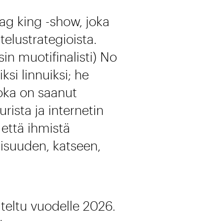
g king -show, joka
telustrategioista.
sin muotifinalisti) No
si linnuiksi; he
joka on saanut
rista ja internetin
ä että ihmistä
inisuuden, katseen,
iteltu vuodelle 2026.