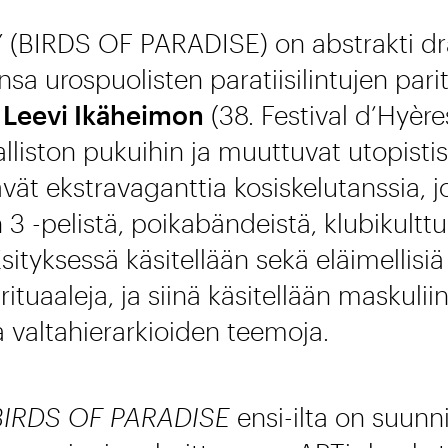
BIRDS OF PARADISE) on abstrakti dra
sa urospuolisten paratiisilintujen parit
t
Leevi Ikäheimon
(38. Festival d’Hyère
iston pukuihin ja muuttuvat utopistisik
tävät ekstravaganttia kosiskelutanssia, 
3 -pelistä, poikabändeistä, klubikulttuu
 Esityksessä käsitellään sekä eläimellisi
rituaaleja, ja siinä käsitellään maskuli
a valtahierarkioiden teemoja.
IRDS OF PARADISE
ensi-ilta on suunn