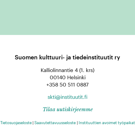
Suomen kulttuuri- ja tiedeinstituutit ry
Kalliolinnantie 4 (1. krs)
00140 Helsinki
+358 50 511 0887
skti@instituutit.fi
Tilaa uutiskirjeemme
Tietosuojaseloste
|
Saavutettavuusseloste
|
Instituuttien avoimet työpaikat