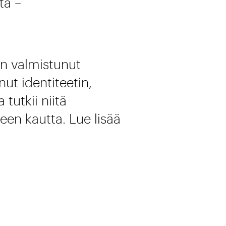
ta –
 on valmistunut
ut identiteetin,
tutkii niitä
een kautta. Lue lisää