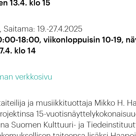
en 13.4. klo 15
 Saitama: 19.-27.4.2025
0:00-18:00, viikonloppuisin 10-19, nä
.4. klo 14
man verkkosivu
aiteilija ja musiikkituottaja Mikko H. 
jektinsa 15-vuotisnäyttelykokonaisu
a Suomen Kulttuuri- ja Tiedeinstituutt
kemuksellisen taiteensa lisäksi Haapoj