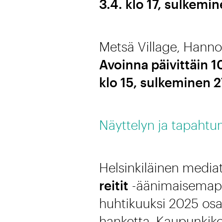
3.4. klo 17, sulkemin
Metsä Village, Hanno,
Avoinna päivittäin 1
klo 15, sulkeminen 27
Näyttelyn ja tapahtu
Helsinkiläinen mediat
reitit
-äänimaisemapro
huhtikuuksi 2025 osan
hanketta. Kaupunkiko