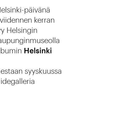
Helsinki-päivänä
 viidennen kerran
yy Helsingin
 kaupunginmuseolla
albumin
Helsinki
olestaan syyskuussa
idegalleria