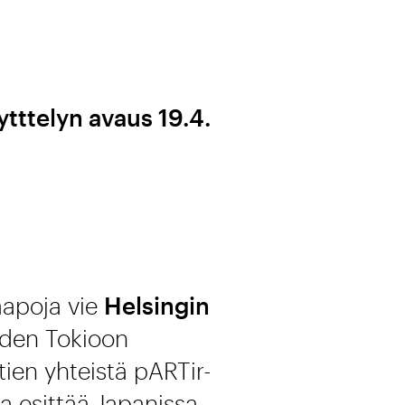
ytttelyn avaus 19.4.
Haapoja vie
Helsingin
uden Tokioon
ien yhteistä pARTir-
a esittää Japanissa