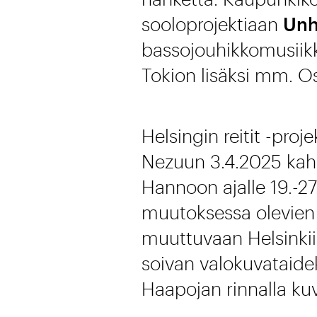
sooloprojektiaan
Unh
bassojouhikkomusiikk
Tokion lisäksi mm. O
Helsingin reitit -pro
Nezuun 3.4.2025 kahde
Hannoon ajalle 19.-27
muutoksessa olevien 
muuttuvaan Helsinkii
soivan valokuvataide
Haapojan rinnalla kuva