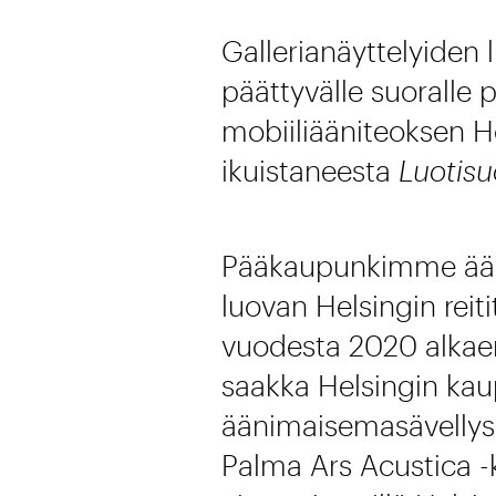
Gallerianäyttelyiden l
päättyvälle suoralle
mobiiliääniteoksen H
ikuistaneesta
Luotisu
Pääkaupunkimme ääni
luovan Helsingin reit
vuodesta 2020 alkae
saakka Helsingin kau
äänimaisemasävelly
Palma Ars Acustica -k