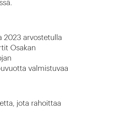
ssä.
 2023 arvostetulla
rtit Osakan
ojan
puvuotta valmistuvaa
tta, jota rahoittaa