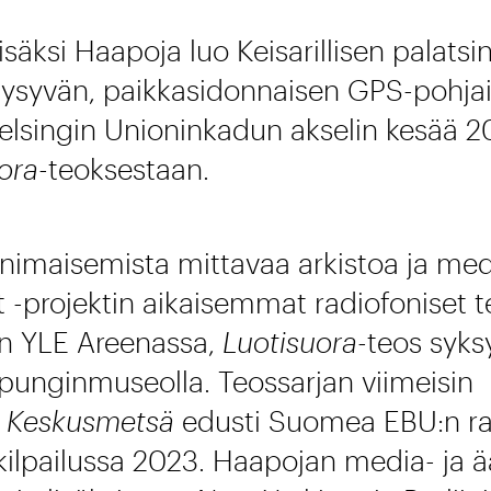
isäksi Haapoja luo Keisarillisen palatsi
 pysyvän, paikkasidonnaisen GPS-pohja
elsingin Unioninkadun akselin kesää 2
ora
-teoksestaan.
maisemista mittavaa arkistoa ja med
it -projektin aikaisemmat radiofoniset 
n YLE Areenassa,
Luotisuora
-teos syks
punginmuseolla. Teossarjan viimeisin
s
Keskusmetsä
edusti Suomea EBU:n rad
ilpailussa 2023. Haapojan media- ja ää