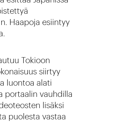
istettyä
n. Haapoja esiintyy
a.
vautuu Tokioon
konaisuus siirtyy
a luontoa alati
 portaalin vauhdilla
deoteosten lisäksi
ta puolesta vastaa