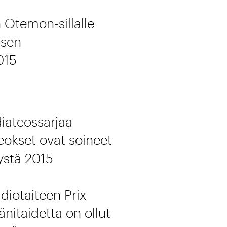
n Otemon-sillalle
isen
015
iateossarjaa
teokset ovat soineet
ystä 2015
iotaiteen Prix
nitaidetta on ollut