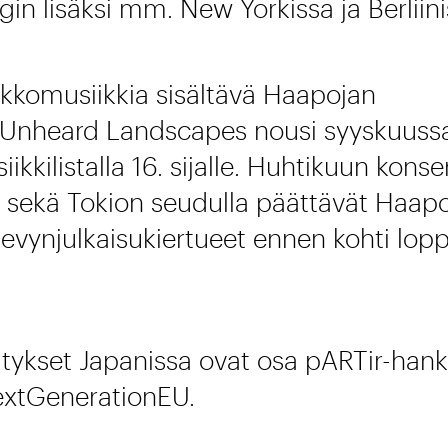
gin lisäksi mm. New Yorkissa ja Berliini
ikkomusiikkia sisältävä Haapojan
 Unheard Landscapes nousi syyskuussa
ilistalla 16. sijalle. Huhtikuun konse
 sekä Tokion seudulla päättävät Haap
levynjulkaisukiertueet ennen kohti lop
sitykset Japanissa ovat osa pARTir-hanke
extGenerationEU.