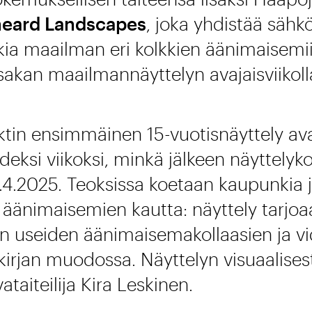
eard Landscapes
, joka yhdistää sähkö
ia maailman eri kolkkien äänimaisemii
sakan maailmannäyttelyn avajaisviikoll
jektin ensimmäinen 15-vuotisnäyttely a
ksi viikoksi, minkä jälkeen näyttelyko
.4.2025. Teoksissa koetaan kaupunkia j
äänimaisemien kautta: näyttely tarjoaa
n useiden äänimaisemakollaasien ja vi
kirjan muodossa. Näyttelyn visuaalises
taiteilija Kira Leskinen.