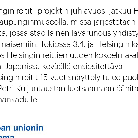
gin reitit -projektin juhlavuosi jatkuu 
kaupunginmuseolla, missä järjestetään
a, jossa stadilainen lavarunous yhdist
imaisemiin. Tokiossa 3.4. ja Helsingin
yös Helsingin reittien uuden kokoelma-
. Japanissa keväällä ensiesitettävä
ingin reitit 15-vuotisnäyttely tulee pu
Petri Kuljuntaustan luotsaamaan äänita
ankadulle.