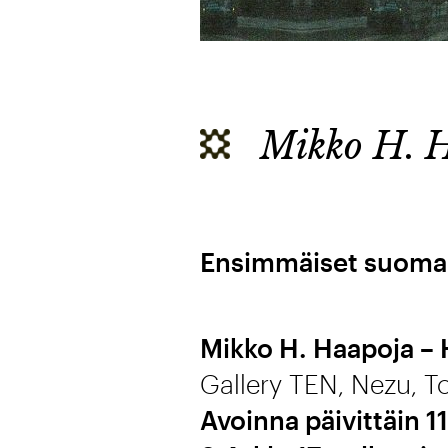
Mikko H. Ha
Ensimmäiset suomala
Mikko H. Haapoja – H
Gallery TEN, Nezu, To
Avoinna päivittäin 1