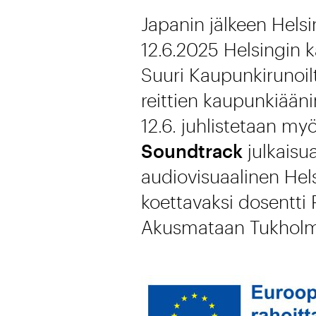
Japanin jälkeen Helsin
12.6.2025 Helsingin 
Suuri Kaupunkirunoilt
reittien kaupunkiään
12.6. juhlistetaan m
Soundtrack
julkaisua
audiovisuaalinen Hels
koettavaksi dosentti 
Akusmataan Tukholm