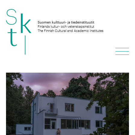
Hyppää
sisältöön
Suomen kulttuuri- ja tiedeinstituutit
Finlands kultur- och vetenskapsinstitut
The Finnish Cultural and Academic Institutes
Vali