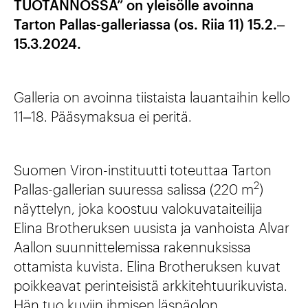
TUOTANNOSSA” on yleisölle avoinna
Tarton Pallas-galleriassa (os. Riia 11) 15.2.‒
15.3.2024.
Galleria on avoinna tiistaista lauantaihin kello
11‒18. Pääsymaksua ei peritä.
Suomen Viron-instituutti toteuttaa Tarton
2
Pallas-gallerian suuressa salissa (220 m
)
näyttelyn, joka koostuu valokuvataiteilija
Elina Brotheruksen uusista ja vanhoista Alvar
Aallon suunnittelemissa rakennuksissa
ottamista kuvista. Elina Brotheruksen kuvat
poikkeavat perinteisistä arkkitehtuurikuvista.
Hän tuo kuviin ihmisen läsnäolon,