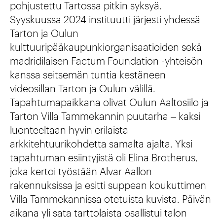
pohjustettu Tartossa pitkin syksyä.
Syyskuussa 2024 instituutti järjesti yhdessä
Tarton ja Oulun
kulttuuripääkaupunkiorganisaatioiden sekä
madridilaisen Factum Foundation -yhteisön
kanssa seitsemän tuntia kestäneen
videosillan Tarton ja Oulun välillä.
Tapahtumapaikkana olivat Oulun Aaltosiilo ja
Tarton Villa Tammekannin puutarha ‒ kaksi
luonteeltaan hyvin erilaista
arkkitehtuurikohdetta samalta ajalta. Yksi
tapahtuman esiintyjistä oli Elina Brotherus,
joka kertoi työstään Alvar Aallon
rakennuksissa ja esitti suppean koukuttimen
Villa Tammekannissa otetuista kuvista. Päivän
aikana yli sata tarttolaista osallistui talon