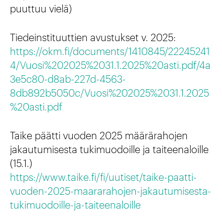
puuttuu vielä)
Tiedeinstituuttien avustukset v. 2025:
https://okm.fi/documents/1410845/22245241
4/Vuosi%202025%2031.1.2025%20asti.pdf/4a
3e5c80-d8ab-227d-4563-
8db892b5050c/Vuosi%202025%2031.1.2025
%20asti.pdf
Taike päätti vuoden 2025 määrärahojen
jakautumisesta tukimuodoille ja taiteenaloille
(15.1.)
https://www.taike.fi/fi/uutiset/taike-paatti-
vuoden-2025-maararahojen-jakautumisesta-
tukimuodoille-ja-taiteenaloille