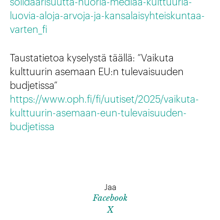
solidaarisuutta-nuoria-mediaa-kulttuuria-
luovia-aloja-arvoja-ja-kansalaisyhteiskuntaa-
varten_fi
Taustatietoa kyselystä täällä: ”Vaikuta
kulttuurin asemaan EU:n tulevaisuuden
budjetissa”
https://www.oph.fi/fi/uutiset/2025/vaikuta-
kulttuurin-asemaan-eun-tulevaisuuden-
budjetissa
Jaa
Facebook
X