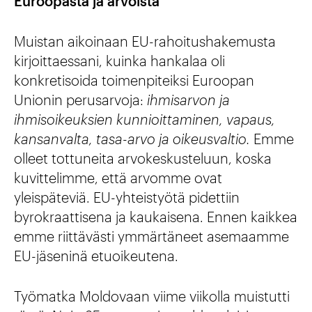
Euroopasta ja arvoista
Muistan aikoinaan EU-rahoitushakemusta
kirjoittaessani, kuinka hankalaa oli
konkretisoida toimenpiteiksi Euroopan
Unionin perusarvoja:
ihmisarvon ja
ihmisoikeuksien kunnioittaminen, vapaus,
kansanvalta, tasa-arvo ja oikeusvaltio.
Emme
olleet tottuneita arvokeskusteluun, koska
kuvittelimme, että arvomme ovat
yleispäteviä. EU-yhteistyötä pidettiin
byrokraattisena ja kaukaisena. Ennen kaikkea
emme riittävästi ymmärtäneet asemaamme
EU-jäseninä etuoikeutena.
Työmatka Moldovaan viime viikolla muistutti