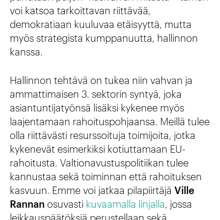
voi katsoa tarkoittavan riittävää,
demokratiaan kuuluvaa etäisyyttä, mutta
myös strategista kumppanuutta, hallinnon
kanssa.
Hallinnon tehtävä on tukea niin vahvan ja
ammattimaisen 3. sektorin syntyä, joka
asiantuntijatyönsä lisäksi kykenee myös
laajentamaan rahoituspohjaansa. Meillä tulee
olla riittävästi resurssoituja toimijoita, jotka
kykenevät esimerkiksi kotiuttamaan EU-
rahoitusta. Valtionavustuspolitiikan tulee
kannustaa sekä toiminnan että rahoituksen
kasvuun. Emme voi jatkaa pilapiirtäjä
Ville
Rannan
osuvasti
kuvaamalla linjalla
, jossa
leikkauspäätöksiä perustellaan sekä