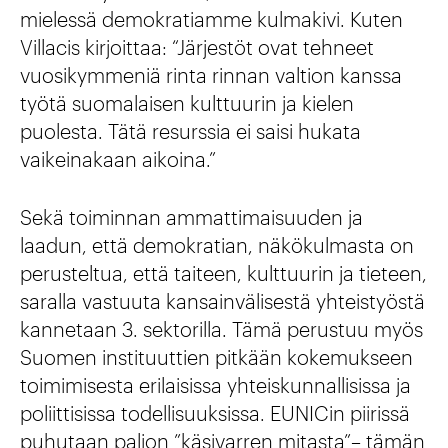
mielessä demokratiamme kulmakivi. Kuten
Villacis kirjoittaa: “Järjestöt ovat tehneet
vuosikymmeniä rinta rinnan valtion kanssa
työtä suomalaisen kulttuurin ja kielen
puolesta. Tätä resurssia ei saisi hukata
vaikeinakaan aikoina.”
Sekä toiminnan ammattimaisuuden ja
laadun, että demokratian, näkökulmasta on
perusteltua, että taiteen, kulttuurin ja tieteen,
saralla vastuuta kansainvälisestä yhteistyöstä
kannetaan 3. sektorilla. Tämä perustuu myös
Suomen instituuttien pitkään kokemukseen
toimimisesta erilaisissa yhteiskunnallisissa ja
poliittisissa todellisuuksissa. EUNICin piirissä
puhutaan paljon ”käsivarren mitasta”– tämän