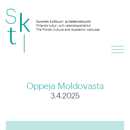
Hyppää
sisältöön
Suomen kulttuuri- ja tiedeinstituutit
Finlands kultur- och vetenskapsinstitut
The Finnish Cultural and Academic Institutes
Vali
Oppeja Moldovasta
3.4.2025