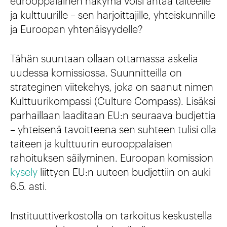
eurooppalainen näkymä voisi antaa taiteelle
ja kulttuurille – sen harjoittajille, yhteiskunnille
ja Euroopan yhtenäisyydelle?
Tähän suuntaan ollaan ottamassa askelia
uudessa komissiossa. Suunnitteilla on
strateginen viitekehys, joka on saanut nimen
Kulttuurikompassi (Culture Compass). Lisäksi
parhaillaan laaditaan EU:n seuraava budjettia
– yhteisenä tavoitteena sen suhteen tulisi olla
taiteen ja kulttuurin eurooppalaisen
rahoituksen säilyminen. Euroopan komission
kysely
liittyen EU:n uuteen budjettiin on auki
6.5. asti.
Instituuttiverkostolla on tarkoitus keskustella