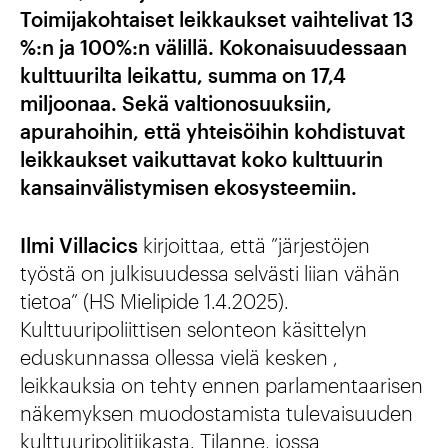
Toimijakohtaiset leikkaukset vaihtelivat 13
%:n ja 100%:n välillä. Kokonaisuudessaan
kulttuurilta leikattu, summa on 17,4
miljoonaa. Sekä valtionosuuksiin,
apurahoihin, että yhteisöihin kohdistuvat
leikkaukset vaikuttavat koko kulttuurin
kansainvälistymisen ekosysteemiin.
Ilmi Villacics
kirjoittaa, että ”järjestöjen
työstä on julkisuudessa selvästi liian vähän
tietoa” (HS Mielipide 1.4.2025).
Kulttuuripoliittisen selonteon käsittelyn
eduskunnassa ollessa vielä kesken ,
leikkauksia on tehty ennen parlamentaarisen
näkemyksen muodostamista tulevaisuuden
kulttuuripolitiikasta. Tilanne, jossa