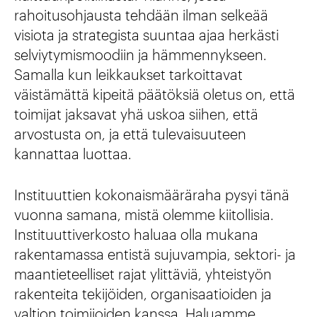
rahoitusohjausta tehdään ilman selkeää
visiota ja strategista suuntaa ajaa herkästi
selviytymismoodiin ja hämmennykseen.
Samalla kun leikkaukset tarkoittavat
väistämättä kipeitä päätöksiä oletus on, että
toimijat jaksavat yhä uskoa siihen, että
arvostusta on, ja että tulevaisuuteen
kannattaa luottaa.
Instituuttien kokonaismääräraha pysyi tänä
vuonna samana, mistä olemme kiitollisia.
Instituuttiverkosto haluaa olla mukana
rakentamassa entistä sujuvampia, sektori- ja
maantieteelliset rajat ylittäviä, yhteistyön
rakenteita tekijöiden, organisaatioiden ja
valtion toimijoiden kanssa. Haluamme