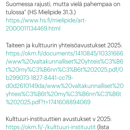
Suomessa rajusti, mutta vielä pahempaa on
tulossa” (HS Mielipide 31.3.)
https://www.hs.fi/mielipide/art-
2000011134469.html
Taiteen ja kulttuurin yhteisöavustukset 2025:
https://okm.fi/documents/1410845/10331666
/www%20valtakunnalliset%20yhteis%C3%B6
t%20my%C3%B6nn%C3%B6t%202025.pdf/0
b299073-1827-8441-cc79-
d0d2610149da/www%20valtakunnalliset%20
yhteis%C3%B6t%20my%C3%B6nn%C3%B6t
%202025.pdf?t=1741608894069
Kulttuuri-instituuttien avustukset v 2025:
https://okm.fi/-/kulttuuri-instituutit
(lista