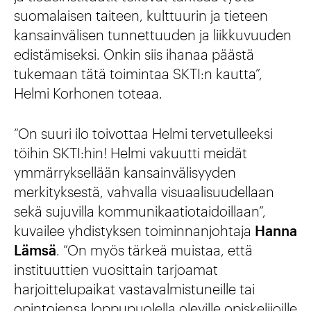
suomalaisen taiteen, kulttuurin ja tieteen
kansainvälisen tunnettuuden ja liikkuvuuden
edistämiseksi. Onkin siis ihanaa päästä
tukemaan tätä toimintaa SKTI:n kautta”,
Helmi Korhonen toteaa.
“On suuri ilo toivottaa Helmi tervetulleeksi
töihin SKTI:hin! Helmi vakuutti meidät
ymmärryksellään kansainvälisyyden
merkityksestä, vahvalla visuaalisuudellaan
sekä sujuvilla kommunikaatiotaidoillaan”,
kuvailee yhdistyksen toiminnanjohtaja
Hanna
Lämsä
. “On myös tärkeä muistaa, että
instituuttien vuosittain tarjoamat
harjoittelupaikat vastavalmistuneille tai
opintojensa loppupuolella oleville opiskelijoille