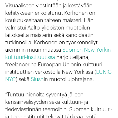
Visuaaliseen viestintään ja kestävään
kehitykseen erikoistunut Korhonen on
koulutukseltaan taiteen maisteri. Hän
valmistui Aalto-yliopiston muotoilun
laitokselta maisterin sekä kandidaatin
tutkinnoilla. Korhonen on työskennellyt
aiemmin muun muassa
Suomen New Yorkin
kulttuuri-instituutissa
harjoittelijana,
freelancerina Euroopan Unionin kulttuuri-
instituuttien verkostolla New Yorkissa (
EUNIC
NYC
) sekä
Slush
in muotoilujohtajana.
“Tuntuu hienolta syventyä jälleen
kansainvälisyyden sekä kulttuuri- ja
tiedeviestinnän teemoihin. Suomen kulttuuri-
ja tiedeinstituutit tekevät tärkeää työtä