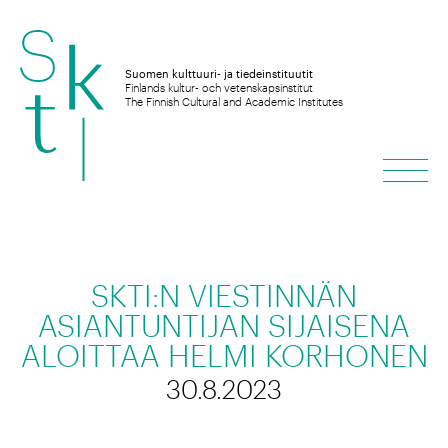
Hyppää
sisältöön
Suomen kulttuuri- ja tiedeinstituutit
Finlands kultur- och vetenskapsinstitut
The Finnish Cultural and Academic Institutes
Vali
SKTI:N VIESTINNÄN
ASIANTUNTIJAN SIJAISENA
ALOITTAA HELMI KORHONEN
30.8.2023