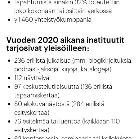
tapahtumista ainakin 32 % toteutettiin
joko kokonaan tai osittain verkossa
yli 460 yhteistyökumppania
Vuoden 2020 aikana instituutit
tarjosivat yleisöilleen:
236 erillistä julkaisua (mm. blogikirjoituksia,
podcast-jaksoja, kirjoja, katalogeja)
112 näyttelyä
97 keskustelutilaisuutta (136 erillistä
tapaamiskertaa)
80 elokuvanäytöstä (284 erillistä
esityskertaa)
76 esitelmää tai luentoa (kaikkiaan 110
esityskertaa)
62 konferenssia, seminaaria tai kollokviota