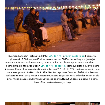
Suomen Lähi-idän instituutin (FIME)
Lähi-itä NYT
ja
Paikan päältä
-blogi
t keräsivät
yhteensä 16 863 lukijaa 43 kirjoituksen kautta. FIMEn vierasblogin kirjoittajat
seuraavat Lähi-itää tutkimuksensa, työnsä tai harrastuksensa puitteissa. Vuoden 2020
aikana FIME aloitti myös uuden
Lähi-itä NYT
-podcastin
, josta julkaistiin syksyn aikana
4 jaksoa. Kuuntelijoita podcastilla oli yhteensä 717.
Lähi-itä NYT
-podcastin tavoitteena
on auttaa ymmärtämään, mistä Lähi-idässä on kysymys. Vuoden 2020 jaksoissa on
keskusteltu mm. siitä, miten ilmastonmuutosta torjutaan Persianlahden maissa sekä
siitä, miten seurustelukulttuuri Egyptissä on muuttunut yhden sukupolven aikana.
Kuva: Shutterstock/savas_bozkaya