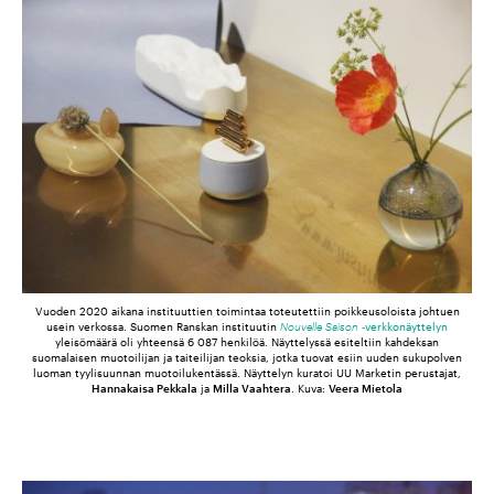
Vuoden 2020 aikana instituuttien toimintaa toteutettiin poikkeusoloista johtuen
usein verkossa. Suomen Ranskan instituutin
Nouvelle Saison
-verkkonäyttelyn
yleisömäärä oli yhteensä 6 087 henkilöä. Näyttelyssä esiteltiin kahdeksan
suomalaisen muotoilijan ja taiteilijan teoksia, jotka tuovat esiin uuden sukupolven
luoman tyylisuunnan muotoilukentässä. Näyttelyn kuratoi UU Marketin perustajat,
Hannakaisa Pekkala
ja
Milla Vaahtera
. Kuva:
Veera Mietola