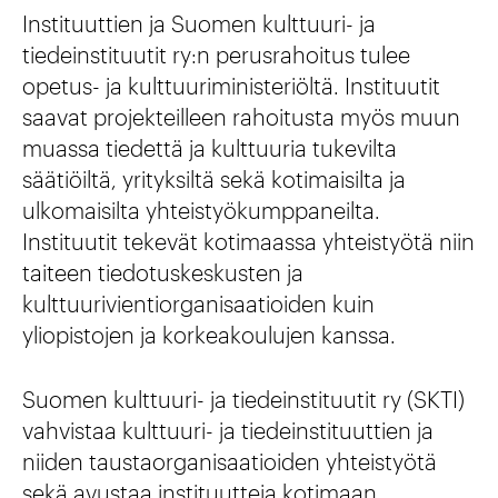
Instituuttien ja Suomen kulttuuri- ja
tiedeinstituutit ry:n perusrahoitus tulee
opetus- ja kulttuuriministeriöltä. Instituutit
saavat projekteilleen rahoitusta myös muun
muassa tiedettä ja kulttuuria tukevilta
säätiöiltä, yrityksiltä sekä kotimaisilta ja
ulkomaisilta yhteistyökumppaneilta.
Instituutit tekevät kotimaassa yhteistyötä niin
taiteen tiedotuskeskusten ja
kulttuurivientiorganisaatioiden kuin
yliopistojen ja korkeakoulujen kanssa.
Suomen kulttuuri- ja tiedeinstituutit ry (SKTI)
vahvistaa kulttuuri- ja tiedeinstituuttien ja
niiden taustaorganisaatioiden yhteistyötä
sekä avustaa instituutteja kotimaan