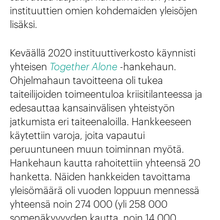
instituuttien omien kohdemaiden yleisöjen
lisäksi.
Keväällä 2020 instituuttiverkosto käynnisti
yhteisen
Together Alone
-hankehaun.
Ohjelmahaun tavoitteena oli tukea
taiteilijoiden toimeentuloa kriisitilanteessa ja
edesauttaa kansainvälisen yhteistyön
jatkumista eri taiteenaloilla. Hankkeeseen
käytettiin varoja, joita vapautui
peruuntuneen muun toiminnan myötä.
Hankehaun kautta rahoitettiin yhteensä 20
hanketta. Näiden hankkeiden tavoittama
yleisömäärä oli vuoden loppuun mennessä
yhteensä noin 274 000 (yli 258 000
somenäkyvyyden kautta, noin 14 000