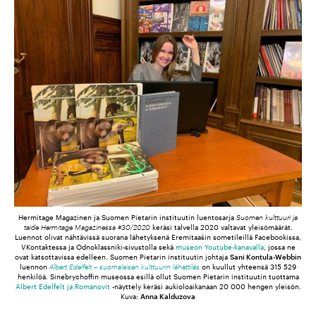
Hermitage Magazinen ja Suomen Pietarin instituutin luentosarja
Suomen kulttuuri ja
taide Hermitage Magazinessa #30/2020
keräsi talvella 2020 valtavat yleisömäärät.
Luennot olivat nähtävissä suorana lähetyksenä Eremitaašin sometileillä Facebookissa,
VKontaktessa ja Odnoklassniki-sivustolla sekä
museon Youtube-kanavalla
, jossa ne
ovat katsottavissa edelleen. Suomen Pietarin instituutin johtaja
Sani Kontula-Webbin
luennon
Albert Edelfelt – suomalaisen kulttuurin lähettiläs
on kuullut yhteensä 315 529
henkilöä. Sinebrychoffin museossa esillä ollut Suomen Pietarin instituutin tuottama
Albert Edelfelt ja Romanovit
-näyttely keräsi aukioloaikanaan 20 000 hengen yleisön.
Kuva:
Anna Kalduzova