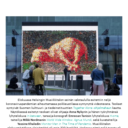
Elokuussa Helsingin Musiikkitalon seinän valotaululla esitettiin neljä
koronaviruspandemian aiheuttamassa poikkeustilassa syntynyttä videoteosta. Teokset
syntyivät Suomen kulttuuri- ja tiedeinstituuttien
Together Alone
-ohjelmahaun
kautta.
Näytöksessä esitetyt teokset olivat ohjaaja
Anna Nykyrin
ja hänen työryhmänsä
lyhytelokuva
In-between
, tanssija-koreografi
Emrecan Tanisin
lyhytelokuva
H-ome
,
taiteilija
Mikki Nordmanin
World Wide Window: Agnus Mundi
, sekä kuvataiteilija
Yassine Khaledin
Monitor Man in The Time of Pandemic
. Musiikkitalon
elokuvanäytöksen yleisömäärä oli noin 320 henkilöä. Verkossa nämä neljä teosta oli