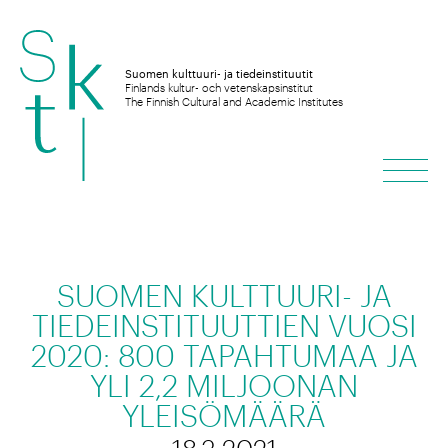
Hyppää
sisältöön
Suomen kulttuuri- ja tiedeinstituutit
Finlands kultur- och vetenskapsinstitut
The Finnish Cultural and Academic Institutes
Vali
SUOMEN KULTTUURI- JA
TIEDEINSTITUUTTIEN VUOSI
2020: 800 TAPAHTUMAA JA
YLI 2,2 MILJOONAN
YLEISÖMÄÄRÄ