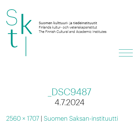
Hyppää
sisältöön
Suomen kulttuuri- ja tiedeinstituutit
Finlands kultur- och vetenskapsinstitut
The Finnish Cultural and Academic Institutes
Vali
_DSC9487
4.7.2024
2560 × 1707
|
Suomen Saksan-instituutti