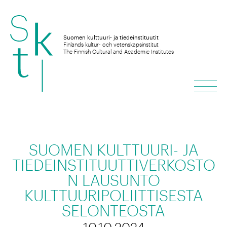
Hyppää
sisältöön
Suomen kulttuuri- ja tiedeinstituutit
Finlands kultur- och vetenskapsinstitut
The Finnish Cultural and Academic Institutes
Vali
SUOMEN KULTTUURI- JA
TIEDEINSTITUUTTIVERKOSTO
N LAUSUNTO
KULTTUURIPOLIITTISESTA
SELONTEOSTA