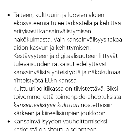
Taiteen, kulttuurin ja luovien alojen
ekosysteemiä tulee tarkastella ja kehittää
erityisesti kansainvälistymisen
näkökulmasta. Vain kansainvälisyys takaa
aidon kasvun ja kehittymisen.
Kestävyyteen ja digitaalisuuteen liittyvät
tulevaisuuden ratkaisut edellyttävät
kansainvälistä yhteistyötä ja näkökulmaa.
Yhteistyötä EU:n kanssa
kulttuuripolitiikassa on tiivistettävä. Siksi
toivomme, että toimenpide-ehdotuksista
kansainvälistyvä kulttuuri
nostettaisiin
kärkeen ja kiireellisimpien joukkoon.
Kansainvälisyyden vauhdittamiseksi
keskeistä on sitoutua selonteon