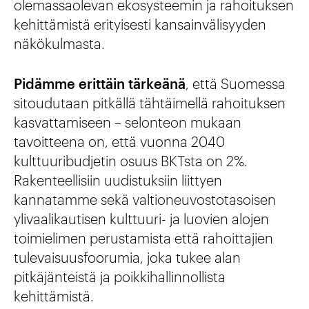
olemassaolevan ekosysteemin ja rahoituksen
kehittämistä erityisesti kansainvälisyyden
näkökulmasta.
Pidämme erittäin tärkeänä
, että Suomessa
sitoudutaan pitkällä tähtäimellä rahoituksen
kasvattamiseen – selonteon mukaan
tavoitteena on, että vuonna 2040
kulttuuribudjetin osuus BKTsta on 2%.
Rakenteellisiin uudistuksiin liittyen
kannatamme sekä valtioneuvostotasoisen
ylivaalikautisen kulttuuri- ja luovien alojen
toimielimen perustamista että rahoittajien
tulevaisuusfoorumia, joka tukee alan
pitkäjänteistä ja poikkihallinnollista
kehittämistä.