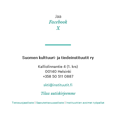
Jaa
Facebook
X
Suomen kulttuuri- ja tiedeinstituutit ry
Kalliolinnantie 4 (1. krs)
00140 Helsinki
+358 50 511 0887
skti@instituutit.fi
Tilaa uutiskirjeemme
Tietosuojaseloste
|
Saavutettavuusseloste
|
Instituuttien avoimet työpaikat