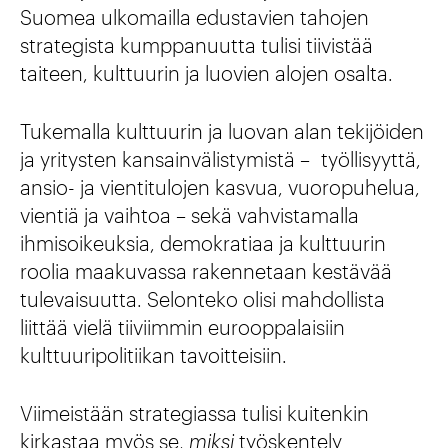
Suomea ulkomailla edustavien tahojen
strategista kumppanuutta tulisi tiivistää
taiteen, kulttuurin ja luovien alojen osalta.
Tukemalla kulttuurin ja luovan alan tekijöiden
ja yritysten kansainvälistymistä – työllisyyttä,
ansio- ja vientitulojen kasvua, vuoropuhelua,
vientiä ja vaihtoa – sekä vahvistamalla
ihmisoikeuksia, demokratiaa ja kulttuurin
roolia maakuvassa rakennetaan kestävää
tulevaisuutta. Selonteko olisi mahdollista
liittää vielä tiiviimmin eurooppalaisiin
kulttuuripolitiikan tavoitteisiin.
Viimeistään strategiassa tulisi kuitenkin
kirkastaa myös se,
miksi
työskentely