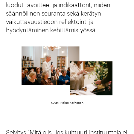
luodut tavoitteet ja indikaattorit, niiden
säännöllinen seuranta sekä kerätyn
vaikuttavuustiedon reflektointi ja
hyödyntäminen kehittämistyössä.
Kuvat: Helmi Korhonen
Selvitys ”Mitä olisi, jos kulttuuri-instituutteja ei