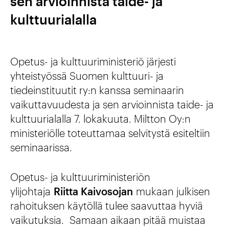
sen arvioinnista taide- ja
kulttuurialalla
Opetus- ja kulttuuriministeriö järjesti
yhteistyössä Suomen kulttuuri- ja
tiedeinstituutit ry:n kanssa seminaarin
vaikuttavuudesta ja sen arvioinnista taide- ja
kulttuurialalla 7. lokakuuta. Miltton Oy:n
ministeriölle toteuttamaa selvitystä esiteltiin
seminaarissa.
Opetus- ja kulttuuriministeriön
ylijohtaja
Riitta Kaivosojan
mukaan julkisen
rahoituksen käytöllä tulee saavuttaa hyviä
vaikutuksia. Samaan aikaan pitää muistaa