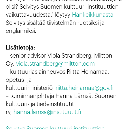
olisi? Selvitys Suomen kulttuuri-instituuttien
vaikuttavuudesta.” löytyy
Hankeikkunasta
.
Selvitys sisältää tiivistelmän ruotsiksi ja
englanniksi.
Lisätietoja:
– senior advisor Viola Strandberg, Miltton
Oy,
viola.strandberg@miltton.com
– kulttuuriasiainneuvos Riitta Heinämaa,
opetus- ja
kulttuuriministeriö,
riitta.heinamaa@gov.fi
– toiminnanjohtaja Hanna Lämsä, Suomen
kulttuuri- ja tiedeinstituutit
ry,
hanna.lamsa@instituutit.fi
Selvitys Suomen kulttuuri-instituuttien