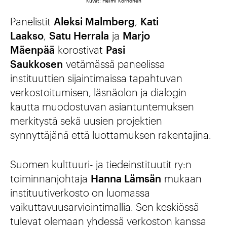
Kuvat: Helmi Korhonen
Panelistit
Aleksi Malmberg
,
Kati
Laakso
,
Satu Herrala
ja
Marjo
Mäenpää
korostivat
Pasi
Saukkosen
vetämässä paneelissa
instituuttien sijaintimaissa tapahtuvan
verkostoitumisen, läsnäolon ja dialogin
kautta muodostuvan asiantuntemuksen
merkitystä sekä uusien projektien
synnyttäjänä että luottamuksen rakentajina.
Suomen kulttuuri- ja tiedeinstituutit ry:n
toiminnanjohtaja
Hanna Lämsän
mukaan
instituutiverkosto on luomassa
vaikuttavuusarviointimallia. Sen keskiössä
tulevat olemaan yhdessä verkoston kanssa