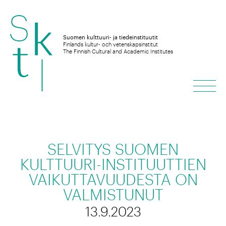
Hyppää
sisältöön
Suomen kulttuuri- ja tiedeinstituutit
Finlands kultur- och vetenskapsinstitut
The Finnish Cultural and Academic Institutes
Vali
SELVITYS SUOMEN
KULTTUURI-INSTITUUTTIEN
VAIKUTTAVUUDESTA ON
VALMISTUNUT
13.9.2023