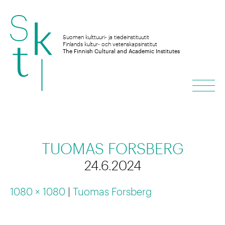
Skip
to
Suomen kulttuuri- ja tiedeinstituutit
Finlands kultur- och vetenskapsinstitut
The Finnish Cultural and Academic Institutes
content
Men
TUOMAS FORSBERG
24.6.2024
1080 × 1080
|
Tuomas Forsberg