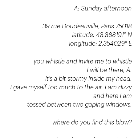
A: Sunday afternoon
39 rue Doudeauville, Paris 75018
latitude: 48.888191° N
longitude: 2.354029° E
you whistle and invite me to whistle
I will be there, A.
it’s a bit stormy inside my head,
I gave myself too much to the air, I am dizzy
and here I am
tossed between two gaping windows.
where do you find this blow?