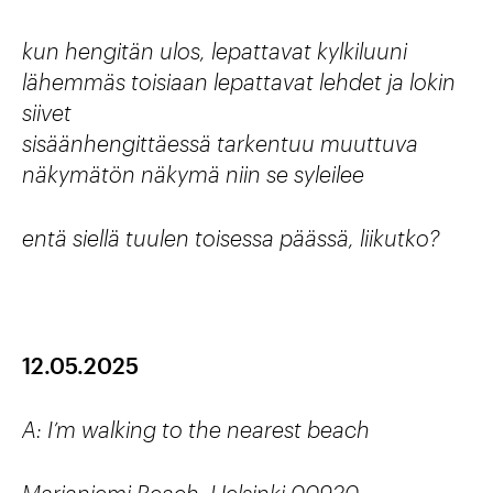
kun hengitän ulos, lepattavat kylkiluuni
lähemmäs toisiaan lepattavat lehdet ja lokin
siivet
sisäänhengittäessä tarkentuu muuttuva
näkymätön näkymä niin se syleilee
entä siellä tuulen toisessa päässä, liikutko?
12.05.2025
A: I’m walking to the nearest beach
Marjaniemi Beach, Helsinki 00930