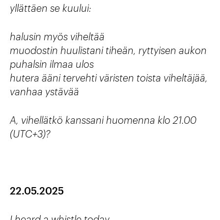
yllättäen se kuului:
halusin myös viheltää
muodostin huulistani tiheän, ryttyisen aukon
puhalsin ilmaa ulos
hutera ääni tervehti väristen toista viheltäjää,
vanhaa ystävää
A, vihellätkö kanssani huomenna klo 21.00
(UTC+3)?
22.05.2025
I heard a whistle today